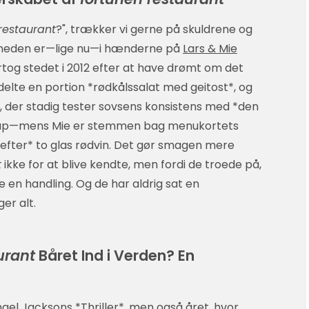
restaurant
?", trækker vi gerne på skuldrene og
 sandheden er—lige nu—i hænderne på
Lars & Mie
ertog stedet i 2012 efter at have drømt om det
i delte en portion *rødkålssalat med geitost*, og
pe, der stadig tester sovsens konsistens med *den
llup—mens Mie er stemmen bag menukortets
 *efter* to glas rødvin. Det gør smagen mere
t
ikke for at blive kendte, men fordi de troede på,
en handling. Og de har aldrig sat en
er alt.
urant
Båret Ind i Verden? En
hael Jacksons *Thriller*, men også året, hvor