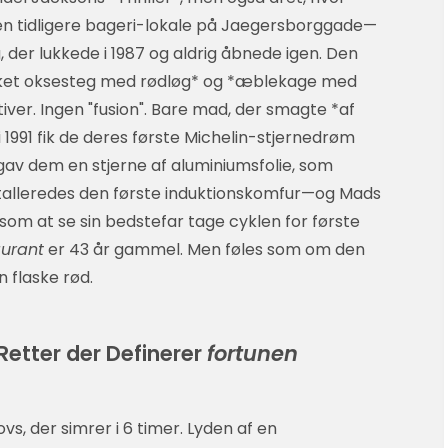
en tidligere bageri-lokale på Jaegersborggade—
, der lukkede i 1987 og aldrig åbnede igen. Den
hakket oksesteg med rødløg* og *æblekage med
tiver. Ingen "fusion". Bare mad, der smagte *af
 1991 fik de deres første Michelin-stjernedrøm
av dem en stjerne af aluminiumsfolie, som
stalleredes den første induktionskomfur—og Mads
om at se sin bedstefar tage cyklen for første
aurant
er 43 år gammel. Men føles som om den
n flaske rød.
etter der Definerer
fortunen
vs, der simrer i 6 timer. Lyden af en