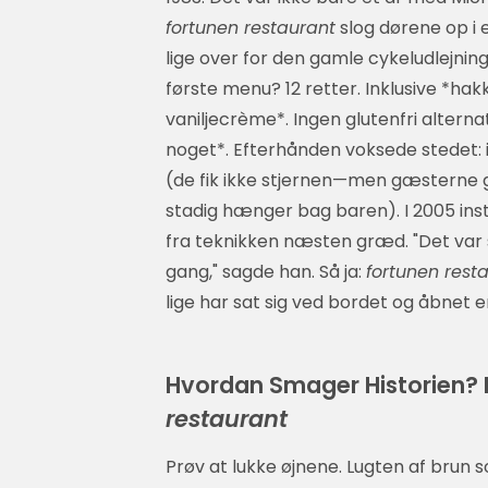
fortunen restaurant
slog dørene op i 
lige over for den gamle cykeludlejning
første menu? 12 retter. Inklusive *
vaniljecrème*. Ingen glutenfri alterna
noget*. Efterhånden voksede stedet: i
(de fik ikke stjernen—men gæsterne g
stadig hænger bag baren). I 2005 in
fra teknikken næsten græd. "Det var s
gang," sagde han. Så ja:
fortunen rest
lige har sat sig ved bordet og åbnet e
Hvordan Smager Historien? R
restaurant
Prøv at lukke øjnene. Lugten af brun so