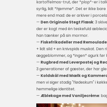
kartoffelmos-trut, der *plop*-er i ta
syrlig, lidt *hjemme*. Det er ikke bar
mere end mad: de er arkiver i porcel
—
Den Originale Stegt Flæsk
: 3 ski
der er kogt med én teskefuld æbleci
han tænker på sin mormor.
—
Fiskefrikadeller med Remoulade
+ lidt sild + en knivspids muskat. Den
æggeblommer, og *ingen* agurk før kl.
—
Rugbrød med Leverpostej og Rø
3 generationer af gæster, der har gl
—
Koldskål med Mælk og Kammer
men vi siger stadig "flødeskum" i køkk
hemmelige identitet.
—
Æblekage med Vaniljecrème
: ba