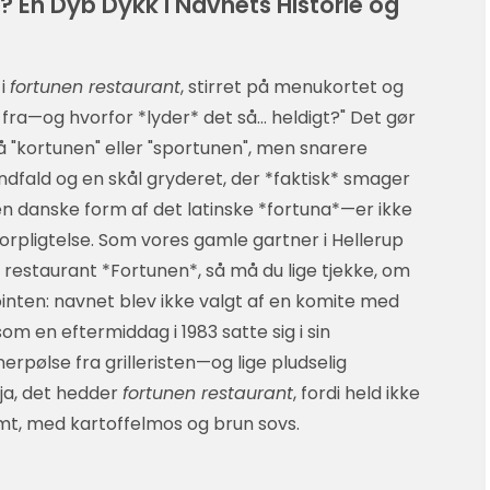
? En Dyb Dykk i Navnets Historie og
 i
fortunen restaurant
, stirret på menukortet og
fra—og hvorfor *lyder* det så… heldigt?" Det gør
 på "kortunen" eller "sportunen", men snarere
fald og en skål gryderet, der *faktisk* smager
en danske form af det latinske *fortuna*—er ikke
orpligtelse. Som vores gamle gartner i Hellerup
in restaurant *Fortunen*, så må du lige tjekke, om
inten: navnet blev ikke valgt af en komite med
om en eftermiddag i 1983 satte sig i sin
rpølse fra grilleristen—og lige pludselig
 ja, det hedder
fortunen restaurant
, fordi held ikke
, med kartoffelmos og brun sovs.