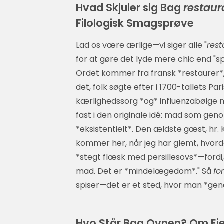
Hvad Skjuler sig Bag
restaur
Filologisk Smagsprøve
Lad os være ærlige—vi siger alle "
rest
for at gøre det lyde mere chic end "spi
Ordet kommer fra fransk *restaurer*
det, folk søgte efter i 1700-tallets Pa
kærlighedssorg *og* influenzabølge 
fast i den originale idé: mad som gen
*eksistentielt*. Den ældste gæst, hr.
kommer her, når jeg har glemt, hvordan 
*stegt flæsk med persillesovs*—fordi
mad. Det er *mindelægedom*." Så
fo
spiser—det er et sted, hvor man *gend
Hvo Står Bag Ovnen? Om Ej