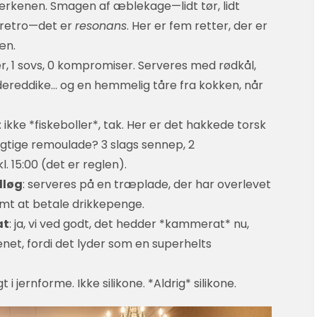
llerkenen. Smagen af æblekage—lidt tør, lidt
e retro—det er
resonans
. Her er fem retter, der er
æn.
ver, 1 sovs, 0 kompromiser. Serveres med rødkål,
dereddike… og en hemmelig tåre fra kokken, når
: ikke *fiskeboller*, tak. Her er det hakkede torsk
 rigtige remoulade? 3 slags sennep, 2
 15:00 (det er reglen).
dløg
: serveres på en træplade, der har overlevet
emt at betale drikkepenge.
at
: ja, vi ved godt, det hedder *kammerat* nu,
enet, fordi det lyder som en superhelts
gt i jernforme. Ikke silikone. *Aldrig* silikone.