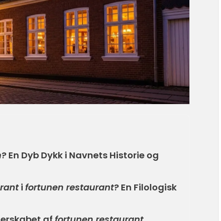
n
? En Dyb Dykk i Navnets Historie og
rant
i
fortunen restaurant
? En Filologisk
jerskabet af
fortunen restaurant