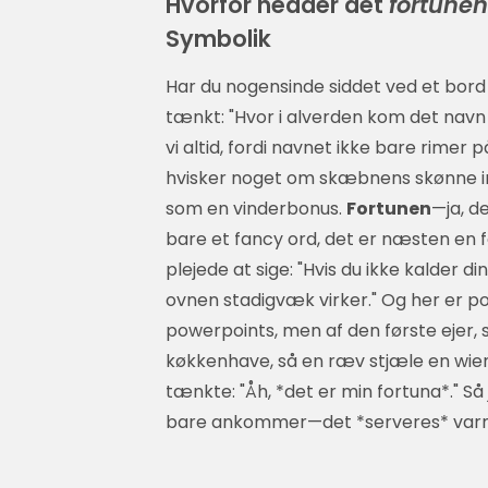
Hvorfor hedder det
fortunen
Symbolik
Har du nogensinde siddet ved et bord
tænkt: "Hvor i alverden kom det navn 
vi altid, fordi navnet ikke bare rimer
hvisker noget om skæbnens skønne ind
som en vinderbonus.
Fortunen
—ja, d
bare et fancy ord, det er næsten en f
plejede at sige: "Hvis du ikke kalder d
ovnen stadigvæk virker." Og her er po
powerpoints, men af den første ejer, s
køkkenhave, så en ræv stjæle en wiene
tænkte: "Åh, *det er min fortuna*." Så
bare ankommer—det *serveres* varmt