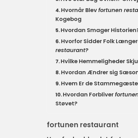
Hvornår Blev
fortunen rest
4.
Kogebog
Hvordan Smager Historien? 
5.
Hvorfor Sidder Folk Længer
6.
restaurant
?
Hvilke Hemmeligheder Skju
7.
Hvordan Ændrer sig Sæson
8.
Hvem Er de Stammegæster
9.
Hvordan Forbliver
fortune
10.
Støvet?
fortunen restaurant