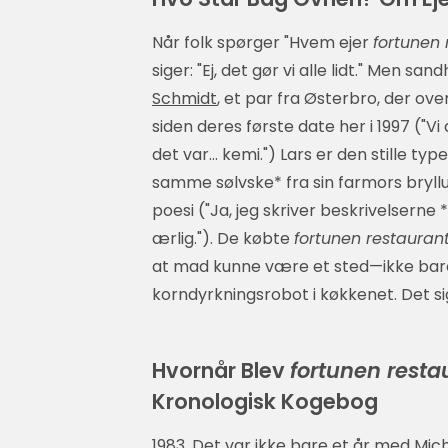
Når folk spørger "Hvem ejer
fortunen 
siger: "Ej, det gør vi alle lidt." Men
Schmidt
, et par fra Østerbro, der ov
siden deres første date her i 1997 ("V
det var… kemi.") Lars er den stille ty
samme sølvske* fra sin farmors bry
poesi ("Ja, jeg skriver beskrivelserne
ærlig."). De købte
fortunen restauran
at mad kunne være et sted—ikke bare 
korndyrkningsrobot i køkkenet. Det sig
Hvornår Blev
fortunen resta
Kronologisk Kogebog
1983. Det var ikke bare et år med Mic