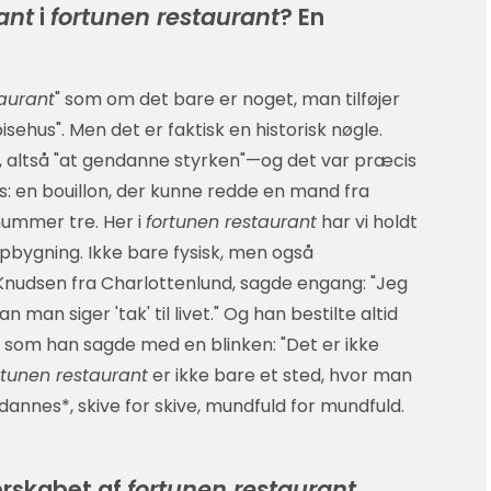
ant
i
fortunen restaurant
? En
aurant
" som om det bare er noget, man tilføjer
sehus". Men det er faktisk en historisk nøgle.
, altså "at gendanne styrken"—og det var præcis
ris: en bouillon, der kunne redde en mand fra
nummer tre. Her i
fortunen restaurant
har vi holdt
opbygning. Ikke bare fysisk, men også
 Knudsen fra Charlottenlund, sagde engang: "Jeg
man siger 'tak' til livet." Og han bestilte altid
, som han sagde med en blinken: "Det er ikke
rtunen restaurant
er ikke bare et sted, hvor man
annes*, skive for skive, mundfuld for mundfuld.
erskabet af
fortunen restaurant