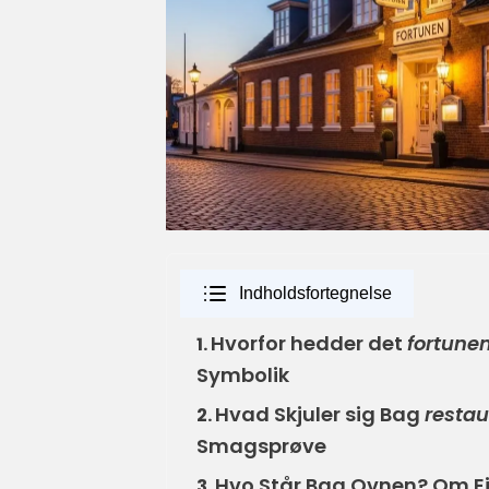
Indholdsfortegnelse
Hvorfor hedder det
fortune
1.
Symbolik
Hvad Skjuler sig Bag
restau
2.
Smagsprøve
Hvo Står Bag Ovnen? Om E
3.