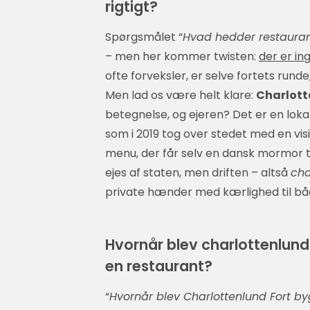
rigtigt?
Spørgsmålet “
Hvad hedder restauran
– men her kommer twisten:
der er in
ofte forveksler, er selve fortets rund
Men lad os være helt klare:
Charlott
betegnelse, og ejeren? Det er en lok
som i 2019 tog over stedet med en vi
menu, der får selv en dansk mormor til
ejes af staten, men driften – altså
cha
private hænder med kærlighed til båd
Hvornår blev charlottenlund 
en restaurant?
“
Hvornår blev Charlottenlund Fort b