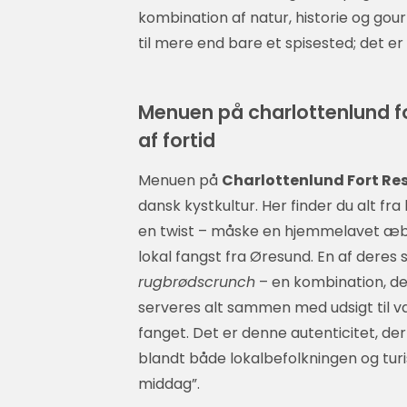
kombination af natur, historie og go
til mere end bare et spisested; det er
Menuen på charlottenlund for
af fortid
Menuen på
Charlottenlund Fort Re
dansk kystkultur. Her finder du alt fra
en twist – måske en hjemmelavet æb
lokal fangst fra Øresund. En af deres
rugbrødscrunch
– en kombination, der
serveres alt sammen med udsigt til va
fanget. Det er denne autenticitet, de
blandt både lokalbefolkningen og tur
middag”.