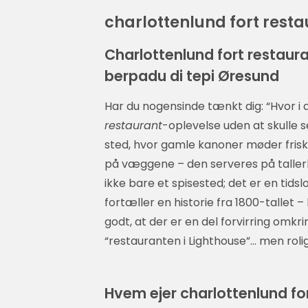
charlottenlund fort rest
Charlottenlund fort restaur
berpadu di tepi Øresund
Har du nogensinde tænkt dig: “Hvor i 
restaurant
-oplevelse uden at skulle s
sted, hvor gamle kanoner møder friske
på væggene – den serveres på talle
ikke bare et spisested; det er en tid
fortæller en historie fra 1800-tallet – 
godt, at der er en del forvirring omkr
“restauranten i Lighthouse”… men rolig,
Hvem ejer charlottenlund fo