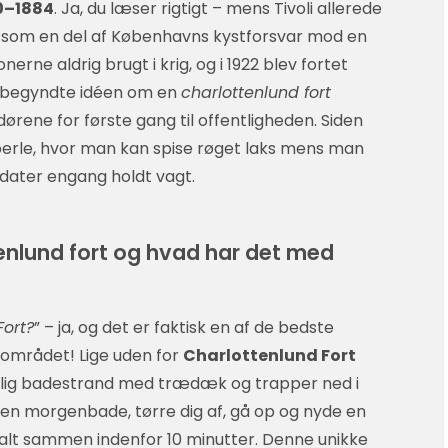
0–1884
. Ja, du læser rigtigt – mens Tivoli allerede
st som en del af Københavns kystforsvar mod en
nerne aldrig brugt i krig, og i 1922 blev fortet
 – begyndte idéen om en
charlottenlund fort
dørene for første gang til offentligheden. Siden
lt perle, hvor man kan spise røget laks mens man
ldater engang holdt vagt.
nlund fort og hvad har det med
ort?
” – ja, og det er faktisk en af de bedste
mrådet! Lige uden for
Charlottenlund Fort
gelig badestrand med trædæk og trapper ned i
 en morgenbade, tørre dig af, gå op og nyde en
lt sammen indenfor 10 minutter. Denne unikke