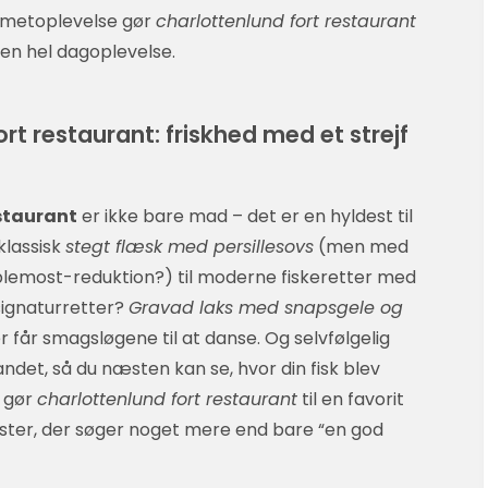
urmetoplevelse gør
charlottenlund fort restaurant
 en hel dagoplevelse.
t restaurant: friskhed med et strejf
staurant
er ikke bare mad – det er en hyldest til
 klassisk
stegt flæsk med persillesovs
(men med
lemost-reduktion?) til moderne fiskeretter med
 signaturretter?
Gravad laks med snapsgele og
 får smagsløgene til at danse. Og selvfølgelig
ndet, så du næsten kan se, hvor din fisk blev
r gør
charlottenlund fort restaurant
til en favorit
ister, der søger noget mere end bare “en god