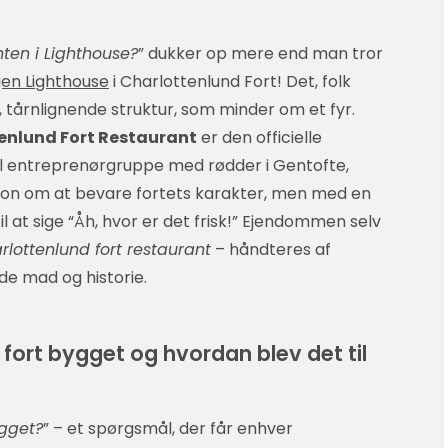
ten i Lighthouse?
” dukker op mere end man tror
gen Lighthouse
i Charlottenlund Fort! Det, folk
e, tårnlignende struktur, som minder om et fyr.
enlund Fort Restaurant
er den officielle
al entreprenørgruppe med rødder i Gentofte,
sion om at bevare fortets karakter, men med en
 at sige “Åh, hvor er det frisk!” Ejendommen selv
rlottenlund fort restaurant
– håndteres af
e mad og historie.
fort bygget og hvordan blev det til
ygget?
” – et spørgsmål, der får enhver