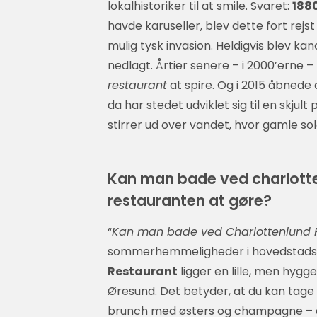
lokalhistoriker til at smile. Svaret:
188
havde karuseller, blev dette fort rej
mulig tysk invasion. Heldigvis blev kano
nedlagt. Årtier senere – i 2000’erne
restaurant
at spire. Og i 2015 åbnede 
da har stedet udviklet sig til en skju
stirrer ud over vandet, hvor gamle so
Kan man bade ved charlotte
restauranten at gøre?
“
Kan man bade ved Charlottenlund F
sommerhemmeligheder i hovedstadso
Restaurant
ligger en lille, men hyg
Øresund. Det betyder, at du kan tage
brunch med østers og champagne – a