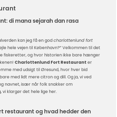
aurant
ant: di mana sejarah dan rasa
alverden kan jeg få en god
charlottenlund fort
ejle hele vejen til København?” Velkommen til det
 fiskeretter, og hvor historien ikke bare hænger
rkenen!
Charlottenlund Fort Restaurant
er
slomme med udsigt til Øresund, hvor hver bid
bare med lidt mere citron og dill. Og ja, vi ved
ing navnet, især når folk snakker om
 vi klargør det hele lige her.
rt restaurant og hvad hedder den