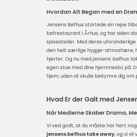
Hvordan Alt Began med en Drøm
Jensens Bøfhus startede sin rejse tilba
bøfrestaurant i Århus, og har siden d
spisesteder. Med deres uforanderlige f
den helt særlige hygge-atmosfære, har
hjerter. Og nu med
jensens bøfhus t
egen stue med dine hjemmesko på. De
hjem, uden at skulle bekymre dig om p
Hvad Er der Galt med Jens
Når Medierne Skaber Drama, Men
Vi ved godt, at du måske har hørt nogl
jensens bøfhus take away
, og vi v