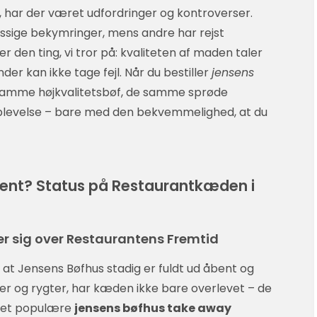
r, har der været udfordringer og kontroverser.
ssige bekymringer, mens andre har rejst
 den ting, vi tror på: kvaliteten af maden taler
under kan ikke tage fejl. Når du bestiller
jensens
n samme højkvalitetsbøf, de samme sprøde
plevelse – bare med den bekvemmelighed, at du
bent? Status på Restaurantkæden i
rer sig over Restaurantens Fremtid
at Jensens Bøfhus stadig er fuldt ud åbent og
nger og rygter, har kæden ikke bare overlevet – de
 det populære
jensens bøfhus take away