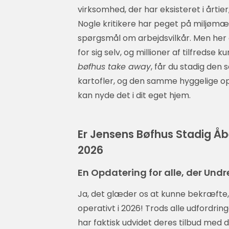
virksomhed, der har eksisteret i årtie
Nogle kritikere har peget på miljømæ
spørgsmål om arbejdsvilkår. Men her er
for sig selv, og millioner af tilfredse k
bøfhus take away
, får du stadig de
kartofler, og den samme hyggelige o
kan nyde det i dit eget hjem.
Er Jensens Bøfhus Stadig Å
2026
En Opdatering for alle, der Und
Ja, det glæder os at kunne bekræfte, 
operativt i 2026! Trods alle udfordri
har faktisk udvidet deres tilbud med