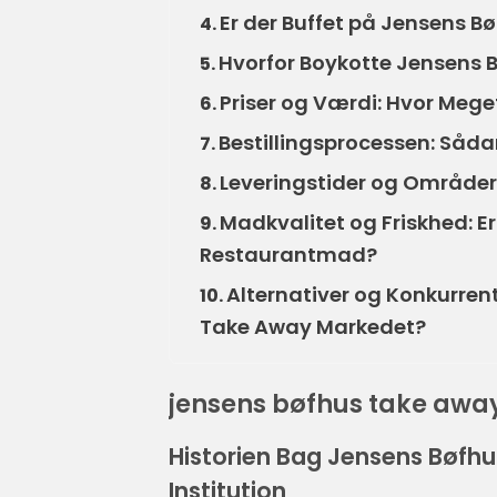
Er der Buffet på Jensens B
4.
Hvorfor Boykotte Jensens B
5.
Priser og Værdi: Hvor Meg
6.
Bestillingsprocessen: Såda
7.
Leveringstider og Områder
8.
Madkvalitet og Friskhed: 
9.
Restaurantmad?
Alternativer og Konkurrent
10.
Take Away Markedet?
jensens bøfhus take awa
Historien Bag Jensens Bøfhus:
Institution