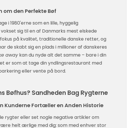
 om den Perfekte Bøf
ge i 1980'erne som en lille, hyggelig
a vokset sig til en af Danmarks mest elskede
okus på kvalitet, traditionelle danske retter, og
 de skabt sig en plads i millioner af danskeres
ake away
kan du nyde alt det samme – bare i din
t er som at tage din yndlingsrestaurant med
arkering eller vente på bord.
ens Bøfhus? Sandheden Bag Rygterne
 Kunderne Fortæller en Anden Historie
e rygter eller set nogle negative artikler om
il være helt ærlige med dig: som med enhver stor