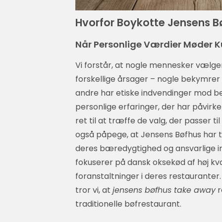
Hvorfor Boykotte Jensens Bø
Når Personlige Værdier Møder Ku
Vi forstår, at nogle mennesker vælg
forskellige årsager – nogle bekymrer 
andre har etiske indvendinger mod b
personlige erfaringer, der har påvirket
ret til at træffe de valg, der passer t
også påpege, at Jensens Bøfhus har ta
deres bæredygtighed og ansvarlige in
fokuserer på dansk oksekød af høj kv
foranstaltninger i deres restaurante
tror vi, at
jensens bøfhus take away
r
traditionelle bøfrestaurant.