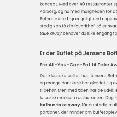
koncept. Med over 40 restauranter sp
Aalborg, og nu med muligheden for at 
Bøfhus mere tilgængeligt end nogensin
stadig kan få din favoritbøf, så er sv
take away
behøver du ikke engang fo
Er der Buffet på Jensens Bø
Fra All-You-Can-Eat til Take Aw
Det klassiske buffet hos Jensens Bøfhu
og mange danskere har glædet sig over
tilbehør. Men med tiden har de udvikl
la carte menuer i restauranten. Dog – 
bøfhus take away
, får du stadig mu
portioner, der minder om buffetoplev