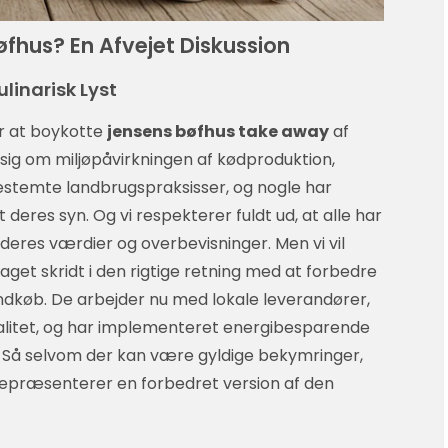
fhus? En Afvejet Diskussion
linarisk Lyst
er at boykotte
jensens bøfhus take away
af
sig om miljøpåvirkningen af kødproduktion,
estemte landbrugspraksisser, og nogle har
 deres syn. Og vi respekterer fuldt ud, at alle har
il deres værdier og overbevisninger. Men vi vil
get skridt i den rigtige retning med at forbedre
dkøb. De arbejder nu med lokale leverandører,
alitet, og har implementeret energibesparende
r. Så selvom der kan være gyldige bekymringer,
epræsenterer en forbedret version af den