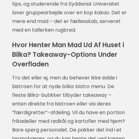
tips, og studerende fra Syddansk Universitet
laver gruppearbejde over en kop kakao. Det er
mere end mad – det er fællesskab, serveret
med en tallerken rugbrød.
Hvor Henter Man Mad Ud Af Huset i
Bilka? Takeaway-Options Under
Overfladen
Tro det eller ej, men du behøver ikke sidde i
bistroen for at nyde
bilka bistro menu
. De
fleste Bilka-butikker tilbyder takeaway –
enten direkte fra bistroen eller via deres
“færdigretter”-afdeling. Vil du have en portion
frikadeller med rødkål og kartofler med hjem?
Bare spørg personalet. De pakker det ind i et
termobæger, og du kan hente det ved kassen.