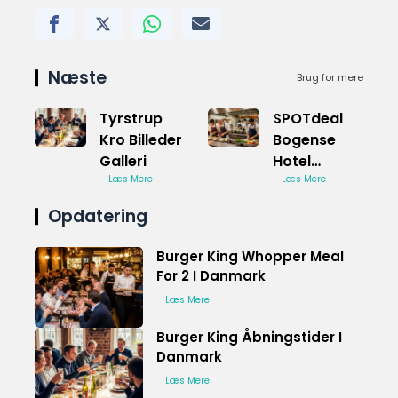
Næste
Brug for mere
Tyrstrup
SPOTdeal
Kro Billeder
Bogense
Galleri
Hotel
Læs Mere
Bedste
Læs Mere
Tilbud
Opdatering
Burger King Whopper Meal
For 2 I Danmark
Læs Mere
Burger King Åbningstider I
Danmark
Læs Mere