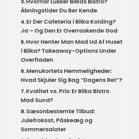
Hvornår Lukker Bilkas Bistro?
3.
Åbningstider Du Bør Kende
Er Der Cafeteria i Bilka Kolding?
4.
Ja – Og Den Er Overraskende God
Hvor Henter Man Mad Ud Af Huset
5.
i Bilka? Takeaway-Options Under
Overfladen
Menukortets Hemmeligheder:
6.
Hvad Skjuler Sig Bag “Dagens Ret”?
Kvalitet vs. Pris: Er Bilka Bistro
7.
Mad Sund?
Sæsonbestemte Tilbud:
8.
Julefrokost, Påskeæg og
Sommersalater