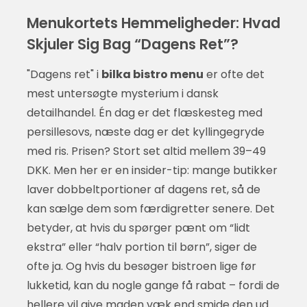
Menukortets Hemmeligheder: Hvad
Skjuler Sig Bag “Dagens Ret”?
"Dagens ret" i
bilka bistro menu
er ofte det
mest untersøgte mysterium i dansk
detailhandel. Én dag er det flæskesteg med
persillesovs, næste dag er det kyllingegryde
med ris. Prisen? Stort set altid mellem 39–49
DKK. Men her er en insider-tip: mange butikker
laver dobbeltportioner af dagens ret, så de
kan sælge dem som færdigretter senere. Det
betyder, at hvis du spørger pænt om “lidt
ekstra” eller “halv portion til børn”, siger de
ofte ja. Og hvis du besøger bistroen lige før
lukketid, kan du nogle gange få rabat – fordi de
hellere vil give maden væk end smide den ud.