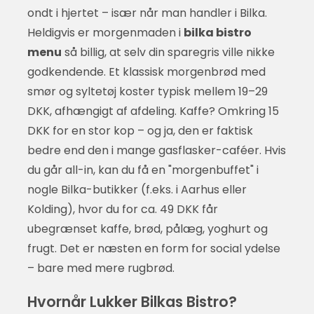
ondt i hjertet – især når man handler i Bilka.
Heldigvis er morgenmaden i
bilka bistro
menu
så billig, at selv din sparegris ville nikke
godkendende. Et klassisk morgenbrød med
smør og syltetøj koster typisk mellem 19–29
DKK, afhængigt af afdeling. Kaffe? Omkring 15
DKK for en stor kop – og ja, den er faktisk
bedre end den i mange gasflasker-caféer. Hvis
du går all-in, kan du få en "morgenbuffet" i
nogle Bilka-butikker (f.eks. i Aarhus eller
Kolding), hvor du for ca. 49 DKK får
ubegrænset kaffe, brød, pålæg, yoghurt og
frugt. Det er næsten en form for social ydelse
– bare med mere rugbrød.
Hvornår Lukker Bilkas Bistro?