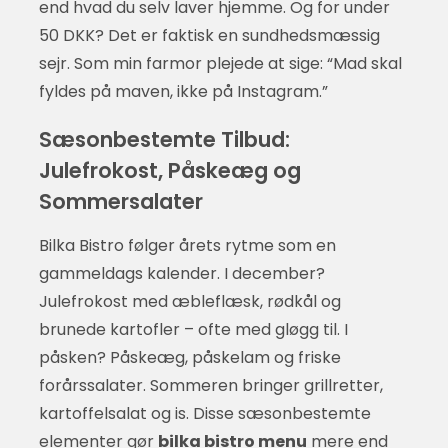
end hvad du selv laver hjemme. Og for under
50 DKK? Det er faktisk en sundhedsmæssig
sejr. Som min farmor plejede at sige: “Mad skal
fyldes på maven, ikke på Instagram.”
Sæsonbestemte Tilbud:
Julefrokost, Påskeæg og
Sommersalater
Bilka Bistro følger årets rytme som en
gammeldags kalender. I december?
Julefrokost med æbleflæsk, rødkål og
brunede kartofler – ofte med gløgg til. I
påsken? Påskeæg, påskelam og friske
forårssalater. Sommeren bringer grillretter,
kartoffelsalat og is. Disse sæsonbestemte
elementer gør
bilka bistro menu
mere end