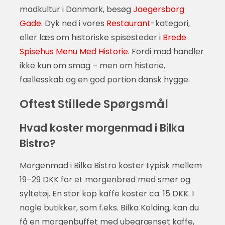
madkultur i Danmark, besøg
Jaegersborg
Gade
. Dyk ned i vores
Restaurant
-kategori,
eller læs om historiske spisesteder i
Brede
Spisehus Menu Med Historie
. Fordi mad handler
ikke kun om smag – men om historie,
fællesskab og en god portion dansk hygge.
Oftest Stillede Spørgsmål
Hvad koster morgenmad i Bilka
Bistro?
Morgenmad i Bilka Bistro koster typisk mellem
19–29 DKK for et morgenbrød med smør og
syltetøj. En stor kop kaffe koster ca. 15 DKK. I
nogle butikker, som f.eks. Bilka Kolding, kan du
få en morgenbuffet med ubegrænset kaffe,