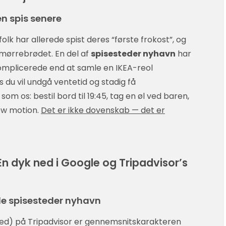
men spis senere
folk har allerede spist deres “første frokost”, og
mørrebrødet. En del af
spisesteder nyhavn
har
omplicerede end at samle en IKEA-reol
 du vil undgå ventetid og stadig få
om os: bestil bord til 19:45, tag en øl ved baren,
low motion.
Det er ikke dovenskab — det er
n dyk ned i Google og Tripadvisor’s
e spisesteder nyhavn
e med) på Tripadvisor er gennemsnitskarakteren