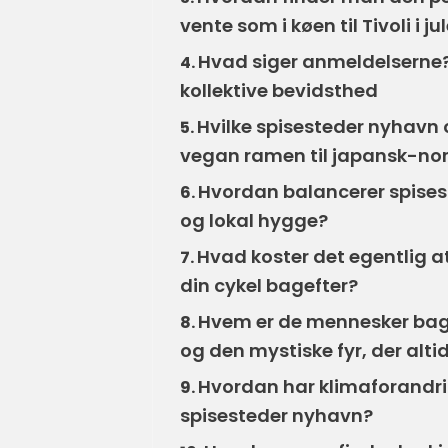
vente som i køen til Tivoli i ju
Hvad siger anmeldelserne? 
4.
kollektive bevidsthed
Hvilke spisesteder nyhavn 
5.
vegan ramen til japansk-nor
Hvordan balancerer spises
6.
og lokal hygge?
Hvad koster det egentlig a
7.
din cykel bagefter?
Hvem er de mennesker bag 
8.
og den mystiske fyr, der altid
Hvordan har klimaforandr
9.
spisesteder nyhavn?