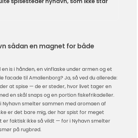
ulte spisesteder nyhavn, som ikke står
avn sådan en magnet for både
en is i hånden, en vinflaske under armen og et
e facade til Amalienborg? Ja, så ved du allerede:
der at spise — de er steder, hvor livet tager en
” med en skål snaps og en portion fiskefrikadeller.
t i Nyhavn smelter sammen med aromaen af
ke er det bare mig, der har spist for meget
 er faktisk ikke så vildt — for i Nyhavn smelter
smør på rugbrød.