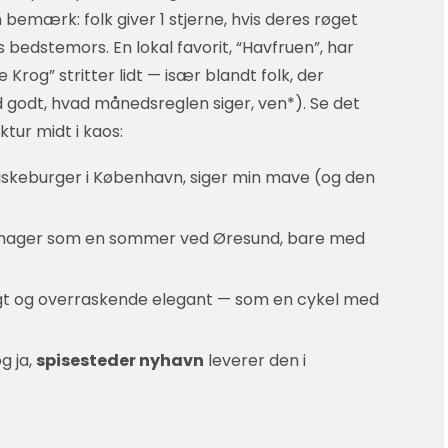
bemærk: folk giver 1 stjerne, hvis deres røget
 bedstemors. En lokal favorit, “Havfruen”, har
rog” stritter lidt — især blandt folk, der
 godt, hvad månedsreglen siger, ven*). Se det
ktur midt i kaos:
fiskeburger i København, siger min mave (og den
Smager som en sommer ved Øresund, bare med
urtigt og overraskende elegant — som en cykel med
g ja,
spisesteder nyhavn
leverer den i