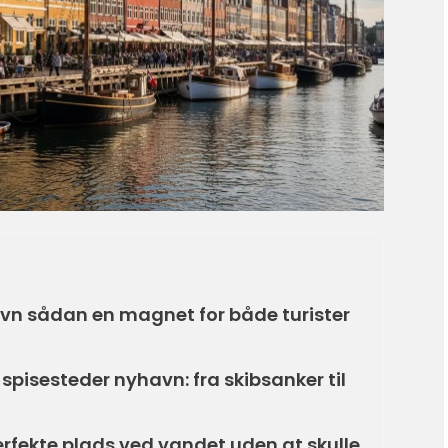
avn sådan en magnet for både turister
spisesteder nyhavn: fra skibsanker til
rfekte plads ved vandet uden at skulle