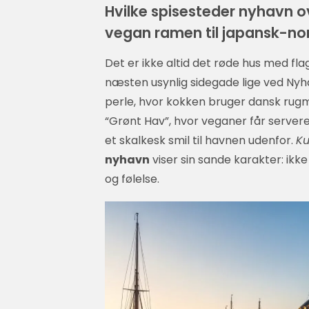
Hvilke spisesteder nyhavn o
vegan ramen til japansk-nor
Det er ikke altid det røde hus med fla
næsten usynlig sidegade lige ved Nyhav
perle, hvor kokken bruger dansk rugmel 
“Grønt Hav”, hvor veganer får servere
et skalkesk smil til havnen udenfor.
Ku
nyhavn
viser sin sande karakter: i
og følelse.