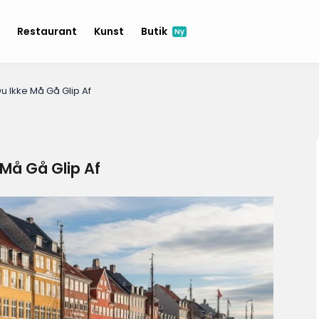
e
Restaurant
Kunst
Butik
Ny
u Ikke Må Gå Glip Af
Må Gå Glip Af