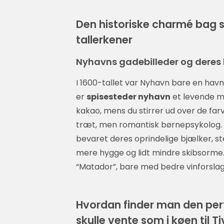
Den historiske charmé bag sp
tallerkener
Nyhavns gadebilleder og deres k
I 1600-tallet var Nyhavn bare en havn 
er
spisesteder nyhavn
et levende m
kakao, mens du stirrer ud over de far
træt, men romantisk børnepsykolog. 
bevaret deres oprindelige bjælker, 
mere hygge og lidt mindre skibsorme.
“Matador”, bare med bedre vinforslag
Hvordan finder man den per
skulle vente som i køen til Tiv