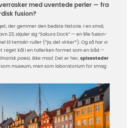
verrasker med uventede perler — fra
disk fusion?
get, der gemmer den bedste historie. I en smal,
n 23, skjuler sig “Sakura Dock” — en lille fusion-
til temaki-ruller (*ja, det virker*). Og så har vi
t røget kål i en tallerken formet som en båd —
linarisk poesi, ikke mad
. Det er her,
spisesteder
kke som museum, men som laboratorium for smag