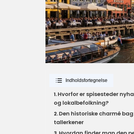
Indholdsfortegnelse
Hvorfor er spisesteder nyh
1.
og lokalbefolkning?
Den historiske charmé bag 
2.
tallerkener
Hvordan finder man den pe
3.