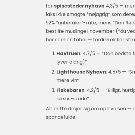
for
spisesteder nyhavn
4,3/5 — men 
laks ikke smagte *nøjagtig* som deres
92% “anbefaler”-rate, mens “Den Røde K
bestilte muslinge i november (*du ved
her som en tabel — fordi vi elsker stru
Havfruen
: 4,7/5 — “Den bedste 
lyver aldrig)”
Lighthouse Nyhavn
: 4,5/5 — “
mere vin”
Fiskebaren
: 4,2/5 — “Billigt, h
luksus-sæde”
Alt dette drejer sig om oplevelsen — o
spandefulde.