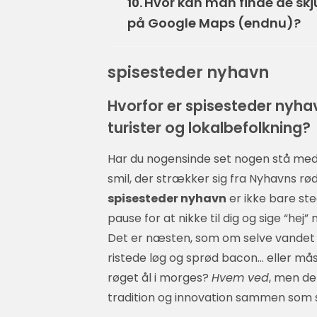
Hvor kan man finde de skj
10.
på Google Maps (endnu)?
spisesteder nyhavn
Hvorfor er spisesteder nyh
turister og lokalbefolkning?
Har du nogensinde set nogen stå med 
smil, der strækker sig fra Nyhavns rød
spisesteder nyhavn
er ikke bare ste
pause for at nikke til dig og sige “hej
Det er næsten, som om selve vande
ristede løg og sprød bacon… eller mås
røget ål i morges?
Hvem ved
, men det
tradition og innovation sammen som 