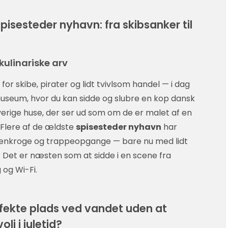
isesteder nyhavn: fra skibsanker til
ulinariske arv
for skibe, pirater og lidt tvivlsom handel — i dag
useum, hvor du kan sidde og slubre en kop dansk
verige huse, der ser ud som om de er malet af en
Flere af de ældste
spisesteder nyhavn
har
stenkroge og trappeopgange — bare nu med lidt
 Det er næsten som at sidde i en scene fra
 og Wi-Fi.
fekte plads ved vandet uden at
oli i juletid?