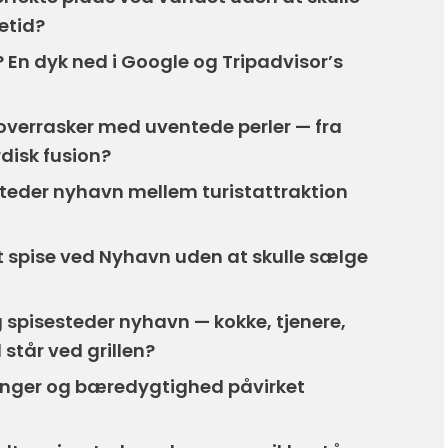
letid?
En dyk ned i Google og Tripadvisor’s
overrasker med uventede perler — fra
disk fusion?
teder nyhavn mellem turistattraktion
t spise ved Nyhavn uden at skulle sælge
spisesteder nyhavn — kokke, tjenere,
 står ved grillen?
inger og bæredygtighed påvirket