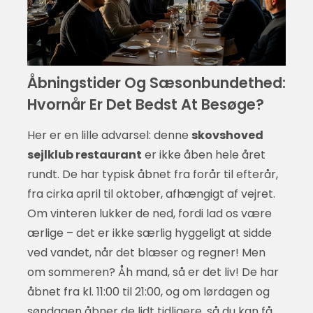
Åbningstider Og Sæsonbundethed:
Hvornår Er Det Bedst At Besøge?
Her er en lille advarsel: denne
skovshoved
sejlklub restaurant
er ikke åben hele året
rundt. De har typisk åbnet fra forår til efterår,
fra cirka april til oktober, afhængigt af vejret.
Om vinteren lukker de ned, fordi lad os være
ærlige – det er ikke særlig hyggeligt at sidde
ved vandet, når det blæser og regner! Men
om sommeren? Åh mand, så er det liv! De har
åbnet fra kl. 11:00 til 21:00, og om lørdagen og
søndagen åbner de lidt tidligere, så du kan få