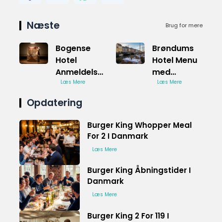
Næste
Brug for mere
Bogense
Brøndums
Hotel
Hotel Menu
Anmeldelser
med
fra Gæster
Læs Mere
Skandinavisk
Læs Mere
Flair
Opdatering
Burger King Whopper Meal
For 2 I Danmark
Læs Mere
Burger King Åbningstider I
Danmark
Læs Mere
Burger King 2 For 119 I