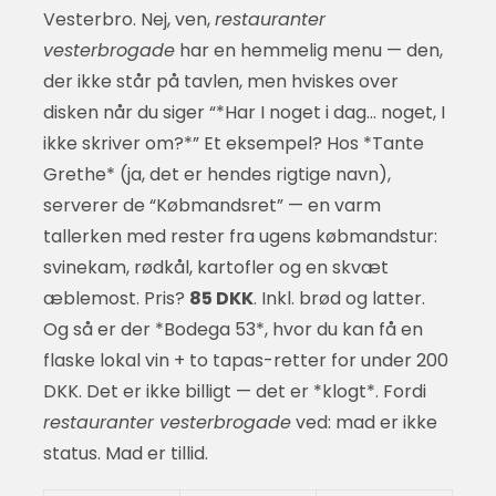
Vesterbro. Nej, ven,
restauranter
vesterbrogade
har en hemmelig menu — den,
der ikke står på tavlen, men hviskes over
disken når du siger “*Har I noget i dag… noget, I
ikke skriver om?*” Et eksempel? Hos *Tante
Grethe* (ja, det er hendes rigtige navn),
serverer de “Købmandsret” — en varm
tallerken med rester fra ugens købmandstur:
svinekam, rødkål, kartofler og en skvæt
æblemost. Pris?
85 DKK
. Inkl. brød og latter.
Og så er der *Bodega 53*, hvor du kan få en
flaske lokal vin + to tapas-retter for under 200
DKK. Det er ikke billigt — det er *klogt*. Fordi
restauranter vesterbrogade
ved: mad er ikke
status. Mad er tillid.