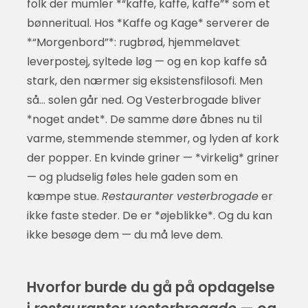
folk der mumler *“kaffe, kaffe, kaffe”* som et
bønneritual. Hos *Kaffe og Kage* serverer de
*“Morgenbord”*: rugbrød, hjemmelavet
leverpostej, syltede løg — og en kop kaffe så
stark, den nærmer sig eksistensfilosofi. Men
så… solen går ned. Og Vesterbrogade bliver
*noget andet*. De samme døre åbnes nu til
varme, stemmende stemmer, og lyden af kork
der popper. En kvinde griner — *virkelig* griner
— og pludselig føles hele gaden som en
kæmpe stue.
Restauranter vesterbrogade
er
ikke faste steder. De er *øjeblikke*. Og du kan
ikke besøge dem — du må leve dem.
Hvorfor burde du gå på opdagelse