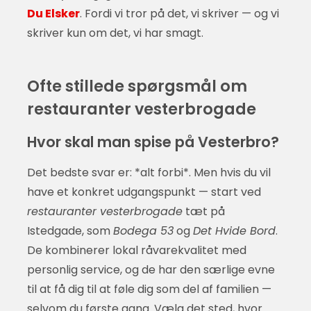
Du Elsker
. Fordi vi tror på det, vi skriver — og vi
skriver kun om det, vi har smagt.
Ofte stillede spørgsmål om
restauranter vesterbrogade
Hvor skal man spise på Vesterbro?
Det bedste svar er: *alt forbi*. Men hvis du vil
have et konkret udgangspunkt — start ved
restauranter vesterbrogade
tæt på
Istedgade, som
Bodega 53
og
Det Hvide Bord
.
De kombinerer lokal råvarekvalitet med
personlig service, og de har den særlige evne
til at få dig til at føle dig som del af familien —
selvom du første gang. Vælg det sted, hvor