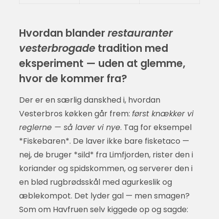
Hvordan blander
restauranter
vesterbrogade
tradition med
eksperiment — uden at glemme,
hvor de kommer fra?
Der er en særlig danskhed i, hvordan
Vesterbros køkken går frem:
først knækker vi
reglerne — så laver vi nye
. Tag for eksempel
*Fiskebaren*. De laver ikke bare fisketaco —
nej, de bruger *sild* fra Limfjorden, rister den i
koriander og spidskommen, og serverer den i
en blød rugbrødsskål med agurkeslik og
æblekompot. Det lyder gal — men smagen?
Som om Havfruen selv kiggede op og sagde: