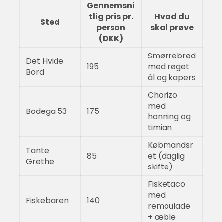
Gennemsni
tlig pris pr.
Hvad du
Sted
person
skal prøve
(DKK)
Smørrebrød
Det Hvide
195
med røget
Bord
ål og kapers
Chorizo
med
Bodega 53
175
honning og
timian
Købmandsr
Tante
85
et (daglig
Grethe
skifte)
Fisketaco
med
Fiskebaren
140
remoulade
+ æble