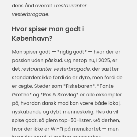
dens ånd overalt i
restauranter
vesterbrogade
.
Hvor spiser man godt i
København?
Man spiser godt — *rigtig godt* — hvor der er
passion uden påskud. Og netop nu, i 2025, er
det
restauranter vesterbrogade
, der sætter
standarden: ikke fordi de er dyre, men fordi de
er ægte. Steder som *Fiskebaren*, *Tante
Grethe* og *Ros & Skovløg* er alle eksempler
på, hvordan dansk mad kan være både lokal,
nyskabende og dybt menneskelig. Hvis du vil
spise godt, så glem top-50-lister. Gå derhen,
hvor der ikke er Wi-Fi på menukortet — men