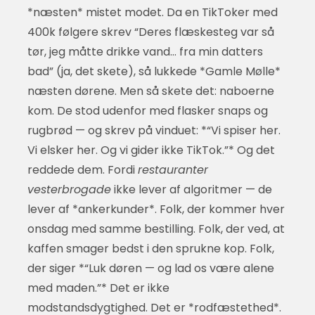
*næsten* mistet modet. Da en TikToker med
400k følgere skrev “Deres flæskesteg var så
tør, jeg måtte drikke vand… fra min datters
bad” (ja, det skete), så lukkede *Gamle Mølle*
næsten dørene. Men så skete det: naboerne
kom. De stod udenfor med flasker snaps og
rugbrød — og skrev på vinduet: *“Vi spiser her.
Vi elsker her. Og vi gider ikke TikTok.”* Og det
reddede dem. Fordi
restauranter
vesterbrogade
ikke lever af algoritmer — de
lever af *ankerkunder*. Folk, der kommer hver
onsdag med samme bestilling. Folk, der ved, at
kaffen smager bedst i den sprukne kop. Folk,
der siger *“Luk døren — og lad os være alene
med maden.”* Det er ikke
modstandsdygtighed. Det er *rodfæstethed*.