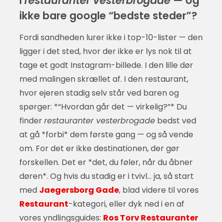
i
restauranter vesterbrogade
— og
ikke bare google “bedste steder”?
Fordi sandheden lurer ikke i top-10-lister — den
ligger i det sted, hvor der ikke er lys nok til at
tage et godt Instagram-billede. I den lille dør
med malingen skrællet af. I den restaurant,
hvor ejeren stadig selv står ved baren og
spørger: *“Hvordan går det — virkelig?”* Du
finder
restauranter vesterbrogade
bedst ved
at gå *forbi* dem første gang — og så vende
om. For det er ikke destinationen, der gør
forskellen. Det er *det, du føler, når du åbner
døren*. Og hvis du stadig er i tvivl… ja, så start
med
Jaegersborg Gade
, blad videre til vores
Restaurant
-kategori, eller dyk ned i en af
vores yndlingsguides:
Ros Torv Restauranter