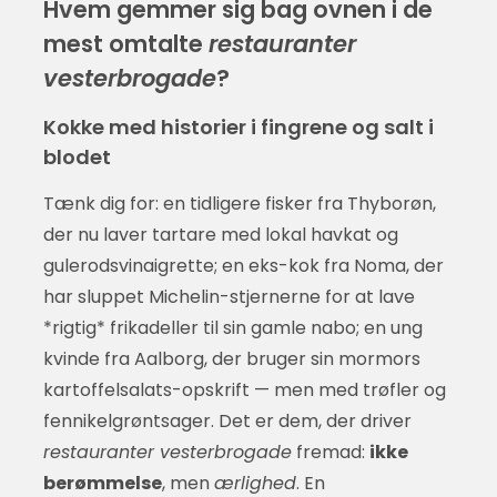
Hvem gemmer sig bag ovnen i de
mest omtalte
restauranter
vesterbrogade
?
Kokke med historier i fingrene og salt i
blodet
Tænk dig for: en tidligere fisker fra Thyborøn,
der nu laver tartare med lokal havkat og
gulerodsvinaigrette; en eks-kok fra Noma, der
har sluppet Michelin-stjernerne for at lave
*rigtig* frikadeller til sin gamle nabo; en ung
kvinde fra Aalborg, der bruger sin mormors
kartoffelsalats-opskrift — men med trøfler og
fennikelgrøntsager. Det er dem, der driver
restauranter vesterbrogade
fremad:
ikke
berømmelse
, men
ærlighed
. En