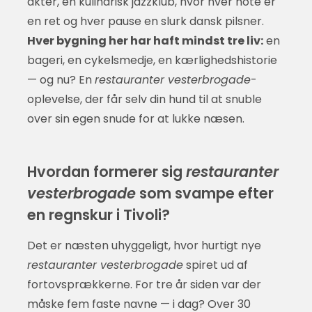
akter, en kulinarisk jazzklub, hvor hver note er
en ret og hver pause en slurk dansk pilsner.
Hver bygning her har haft mindst tre liv:
en
bageri, en cykelsmedje, en kærlighedshistorie
— og nu? En
restauranter vesterbrogade
-
oplevelse, der får selv din hund til at snuble
over sin egen snude for at lukke næsen.
Hvordan formerer sig
restauranter
vesterbrogade
som svampe efter
en regnskur i Tivoli?
Det er næsten uhyggeligt, hvor hurtigt nye
restauranter vesterbrogade
spiret ud af
fortovsprækkerne. For tre år siden var der
måske fem faste navne — i dag? Over 30