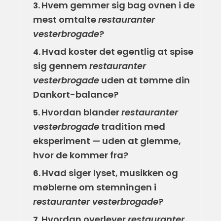
Hvem gemmer sig bag ovnen i de
3.
mest omtalte
restauranter
vesterbrogade
?
Hvad koster det egentlig at spise
4.
sig gennem
restauranter
vesterbrogade
uden at tømme din
Dankort-balance?
Hvordan blander
restauranter
5.
vesterbrogade
tradition med
eksperiment — uden at glemme,
hvor de kommer fra?
Hvad siger lyset, musikken og
6.
møblerne om stemningen i
restauranter vesterbrogade
?
Hvordan overlever
restauranter
7.