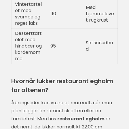
Vintertartel
Med
et med
110
hjemmelave
svampe og
t rugkrust
røget laks
Desserttart
elet med
Sæsonudbu
hindbær og
95
d
kardemom
me
Hvornår lukker restaurant egholm
for aftenen?
Åbningstider kan være et mareridt, når man
planlægger en romantisk aften eller en
familiefest. Men hos
restaurant egholm
er
det nemt: de lukker normalt kl. 22:00 om