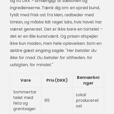
og 110 DKK – afhængigt af sæsonen og
ingredienserne. Tænk dig om: en sprød bund,
fyldt med frisk ost fra Møn, rødbeder med
timian, og måske lidt røget laks, hvis havet har
været generøst. Det er ikke bare en tartelet –
det er en lille kunstværk. Og prisen afspejler
ikke kun maden, men hele oplevelsen. Som en
ældre gæst engang sagde:
"Her betaler du
ikke for mad. Du betaler for stilheden, for
udsigten, for mindet."
Bemærkni
Vare
Pris (DKK)
nger
Sommertar
Lokal
telet med
85
produceret
feta og
ost
grøntsager