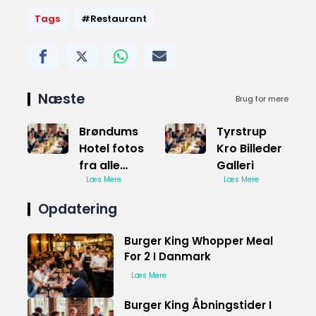
Tags
#Restaurant
Næste
Brug for mere
Brøndums
Tyrstrup
Hotel fotos
Kro Billeder
fra alle
Galleri
vinkler
Læs Mere
Læs Mere
Opdatering
Burger King Whopper Meal
For 2 I Danmark
Læs Mere
Burger King Åbningstider I