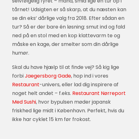
selvfølgelig fyret – mand, smid lige en tur op i
tårnet! Udsigten er så skarp, at du næsten kan
se din eks’ dårlige valg fra 2018. Efter sådan en
tur? Så er der bare én løsning: smut ind og fald
ned på en stol med en kop klattevarm te og
måske en kage, der smelter som din dårlige
humør.
Skal du have hjælp til at finde vej? Så kig lige
forbi
Jaegersborg Gade
, hop ind i vores
Restaurant
-univers, eller lad dig inspirere af
noget helt andet – f.eks.
Restaurant Nørreport
Med Sushi
, hvor bypulsen møder japansk
friskhed lige midt i København. Perfekt, hvis du
ikke har cyklet 15 km før frokost.