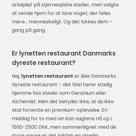
arbejdet på stjernespiste steder, men valgte
at vende hjem for at lave noget, der føles
mere… menneskeligt. Og det lykkes dem –
gang på gang.
Er lynetten restaurant Danmarks
dyreste restaurant?
Nej,
lynetten restaurant
er
ikke
Danmarks
dyreste restaurant – det titel hører stadig
hjemme hos steder som Geranium eller
Alchemist. Men det betyder ikke, at du ikke
skal forvente en premium-oplevelse. En
middag for to med vin kan sagtens nå op i
1500-2500 DKK, men sammenlignet med de
store navne er det faktisk en rimelig